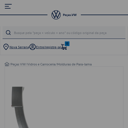
0
Nova Serrana
Entre/registre-se
/
Peças VW
/
Vidros e Carroceria
/
Molduras de Para-lama