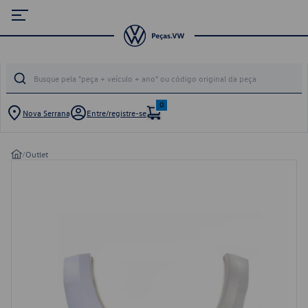
0
Nova Serrana
Entre/registre-se
/
Outlet