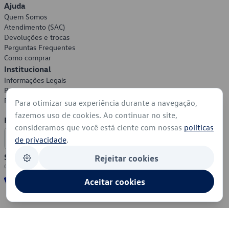
Ajuda
Quem Somos
Atendimento (SAC)
Devoluções e trocas
Perguntas Frequentes
Como comprar
Institucional
Informações Legais
Política de Privacidade
Política de Cookies
Para otimizar sua experiência durante a navegação,
fazemos uso de cookies. Ao continuar no site,
Formas de Pagamento
consideramos que você está ciente com nossas
políticas
de privacidade
.
Segurança
Rejeitar cookies
Aceitar cookies