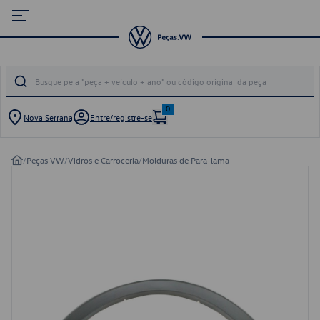
0
Nova Serrana
Entre/registre-se
/
Peças VW
/
Vidros e Carroceria
/
Molduras de Para-lama