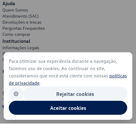
Ajuda
Quem Somos
Atendimento (SAC)
Devoluções e trocas
Perguntas Frequentes
Como comprar
Institucional
Informações Legais
Política de Privacidade
Política de Cookies
Para otimizar sua experiência durante a navegação,
fazemos uso de cookies. Ao continuar no site,
Formas de Pagamento
consideramos que você está ciente com nossas
políticas
de privacidade
.
Segurança
Rejeitar cookies
Aceitar cookies