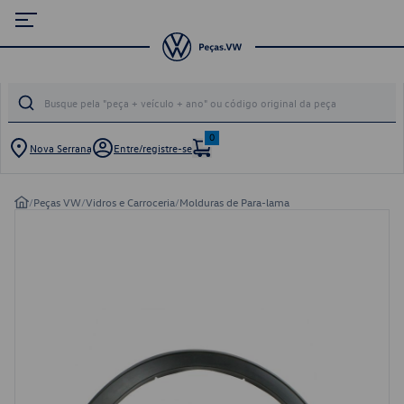
0
Nova Serrana
Entre/registre-se
/
Peças VW
/
Vidros e Carroceria
/
Molduras de Para-lama