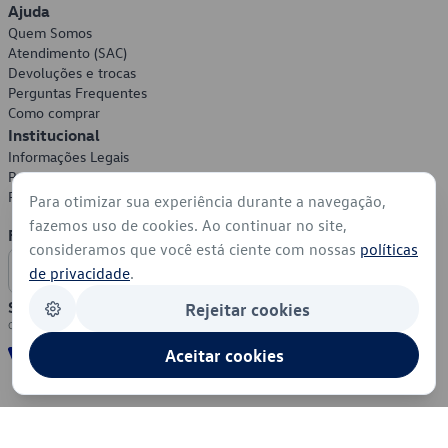
Ajuda
Quem Somos
Atendimento (SAC)
Devoluções e trocas
Perguntas Frequentes
Como comprar
Institucional
Informações Legais
Política de Privacidade
Política de Cookies
Para otimizar sua experiência durante a navegação,
fazemos uso de cookies. Ao continuar no site,
Formas de Pagamento
consideramos que você está ciente com nossas
políticas
de privacidade
.
Segurança
Rejeitar cookies
Aceitar cookies