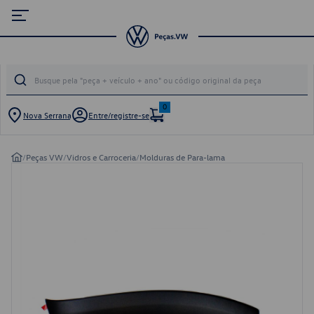
0
Nova Serrana
Entre/registre-se
/
Peças VW
/
Vidros e Carroceria
/
Molduras de Para-lama