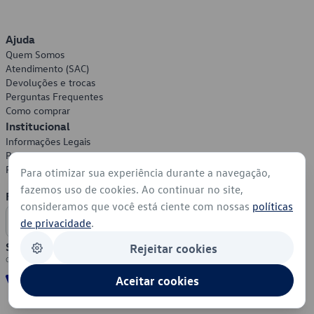
Ajuda
Quem Somos
Atendimento (SAC)
Devoluções e trocas
Perguntas Frequentes
Como comprar
Institucional
Informações Legais
Política de Privacidade
Política de Cookies
Para otimizar sua experiência durante a navegação,
fazemos uso de cookies. Ao continuar no site,
Formas de Pagamento
consideramos que você está ciente com nossas
políticas
de privacidade
.
Segurança
Rejeitar cookies
Aceitar cookies