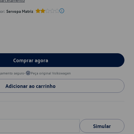
 parcelamento
por:
Servopa Matriz
Comprar agora
•
gamento seguro
Peça original Volkswagen
Adicionar ao carrinho
Simular