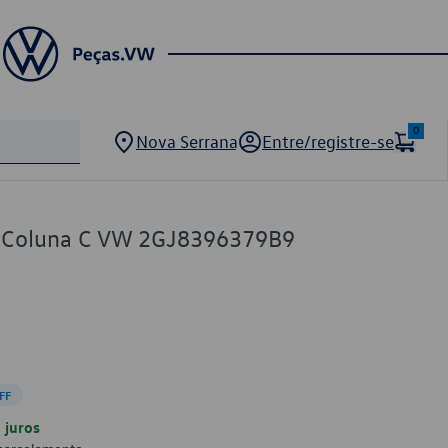
0
Nova Serrana
Entre/registre-se
e Coluna C VW 2GJ8396379B9
FF
juros