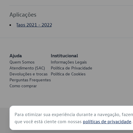
Aplicações
Taos 2021 - 2022
Ajuda
Institucional
Quem Somos
Informações Legais
Atendimento (SAC)
Política de Privacidade
Devoluções e trocas
Política de Cookies
Perguntas Frequentes
Como comprar
Para otimizar sua experiência durante a navegação, faze
© 2026 - Volkswagen do Brasil - Todos os direitos reservados
que você está ciente com nossas
políticas de privacidade
.