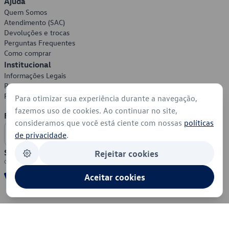
Ajuda
Quem Somos
Atendimento (SAC)
Devoluções e trocas
Perguntas Frequentes
Como comprar
Institucional
Informações Legais
Política de Privacidade
Política de Cookies
Para otimizar sua experiência durante a navegação,
fazemos uso de cookies. Ao continuar no site,
Formas de Pagamento
consideramos que você está ciente com nossas
políticas
de privacidade
.
Segurança
Rejeitar cookies
Aceitar cookies
© 2026 - Volkswagen do Brasil - Todos os direitos reservados