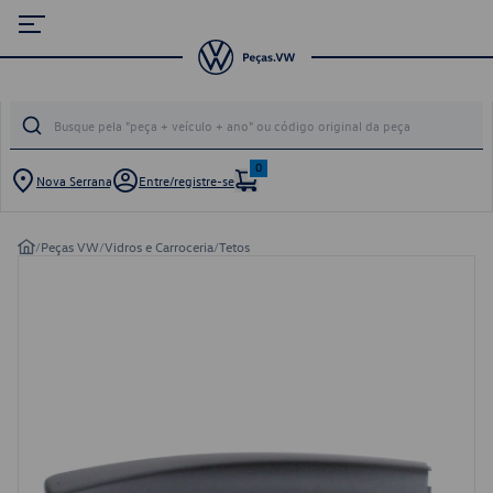
0
Nova Serrana
Entre/registre-se
/
Peças VW
/
Vidros e Carroceria
/
Tetos