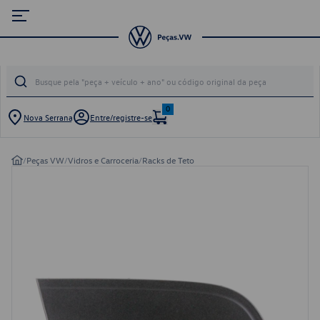
0
Nova Serrana
Entre/registre-se
/
Peças VW
/
Vidros e Carroceria
/
Racks de Teto