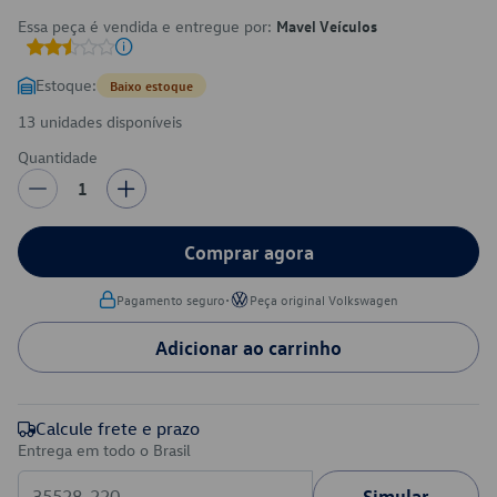
Essa peça é vendida e entregue por:
Mavel Veículos
Estoque:
Baixo estoque
13 unidades disponíveis
Quantidade
1
Comprar agora
•
Pagamento seguro
Peça original Volkswagen
Adicionar ao carrinho
Calcule frete e prazo
Entrega em todo o Brasil
Simular