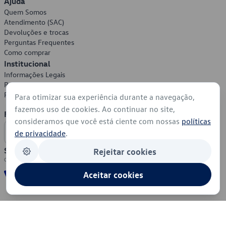
Ajuda
Quem Somos
Atendimento (SAC)
Devoluções e trocas
Perguntas Frequentes
Como comprar
Institucional
Informações Legais
Política de Privacidade
Política de Cookies
Para otimizar sua experiência durante a navegação,
fazemos uso de cookies. Ao continuar no site,
Formas de Pagamento
consideramos que você está ciente com nossas
políticas
de privacidade
.
Segurança
Rejeitar cookies
Aceitar cookies
© 2026 - Volkswagen do Brasil - Todos os direitos reservados