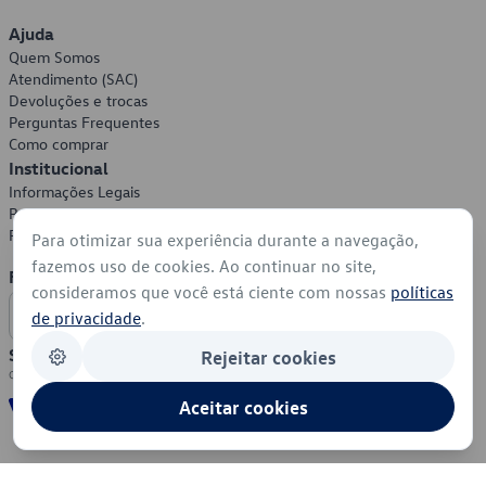
Ajuda
Quem Somos
Atendimento (SAC)
Devoluções e trocas
Perguntas Frequentes
Como comprar
Institucional
Informações Legais
Política de Privacidade
Política de Cookies
Para otimizar sua experiência durante a navegação,
fazemos uso de cookies. Ao continuar no site,
Formas de Pagamento
consideramos que você está ciente com nossas
políticas
de privacidade
.
Segurança
Rejeitar cookies
Aceitar cookies