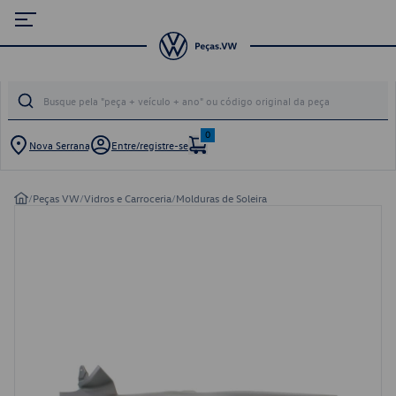
0
Nova Serrana
Entre/registre-se
/
Peças VW
/
Vidros e Carroceria
/
Molduras de Soleira