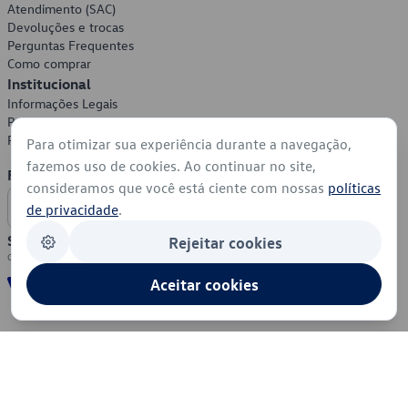
Atendimento (SAC)
Devoluções e trocas
Perguntas Frequentes
Como comprar
Institucional
Informações Legais
Política de Privacidade
Política de Cookies
Para otimizar sua experiência durante a navegação,
fazemos uso de cookies. Ao continuar no site,
Formas de Pagamento
consideramos que você está ciente com nossas
políticas
de privacidade
.
Segurança
Rejeitar cookies
Aceitar cookies
© 2026 - Volkswagen do Brasil - Todos os direitos reservados