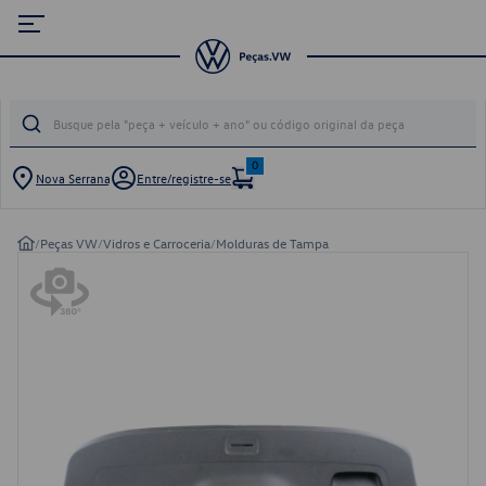
0
Nova Serrana
Entre/registre-se
/
Peças VW
/
Vidros e Carroceria
/
Molduras de Tampa