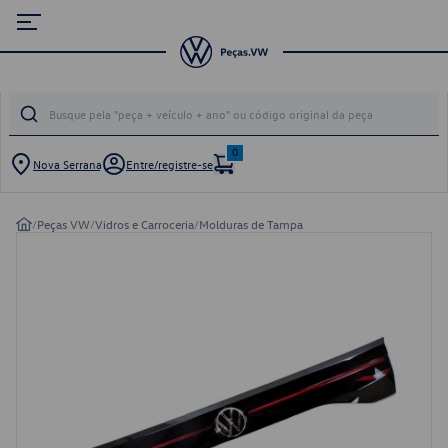
0
Nova Serrana
Entre/registre-se
/
Peças VW
/
Vidros e Carroceria
/
Molduras de Tampa