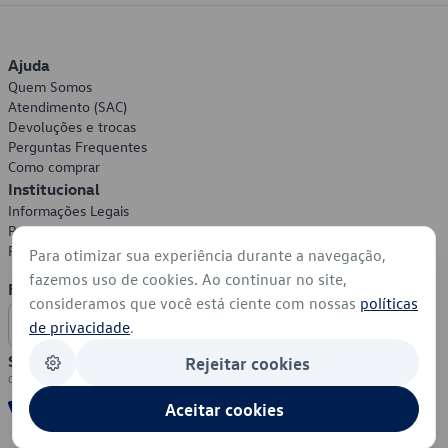
Ajuda
Quem Somos
Atendimento (SAC)
Devoluções e trocas
Perguntas Frequentes
Como comprar
Institucional
Informações Legais
Política de Privacidade
Política de Cookies
Para otimizar sua experiência durante a navegação,
fazemos uso de cookies. Ao continuar no site,
Formas de Pagamento
consideramos que você está ciente com nossas
políticas
de privacidade
.
Segurança
Rejeitar cookies
Aceitar cookies