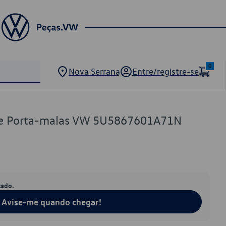
0
Nova Serrana
Entre/registre-se
de Porta-malas VW 5U5867601A71N
tado.
Avise-me quando chegar!