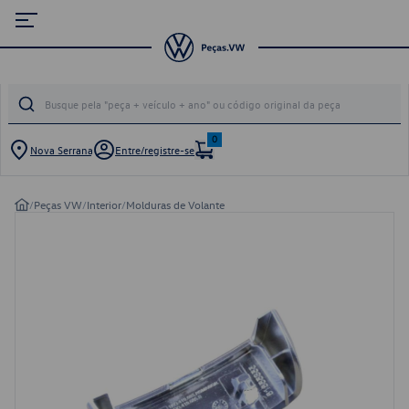
0
Nova Serrana
Entre/registre-se
/
Peças VW
/
Interior
/
Molduras de Volante