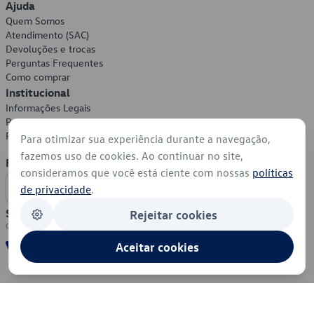
Ajuda
Quem Somos
Atendimento (SAC)
Devoluções e trocas
Perguntas Frequentes
Como comprar
Institucional
Informações Legais
Política de Privacidade
Política de Cookies
Para otimizar sua experiência durante a navegação,
fazemos uso de cookies. Ao continuar no site,
Formas de Pagamento
consideramos que você está ciente com nossas
políticas
de privacidade
.
Segurança
Rejeitar cookies
Aceitar cookies