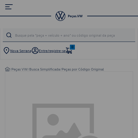
0
Nova Serrana
Entre/registre-se
/
Peças VW
/
Busca Simplificada
/
Peças por Código Original