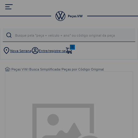
0
Nova Serrana
Entre/registre-se
/
Peças VW
/
Busca Simplificada
/
Peças por Código Original