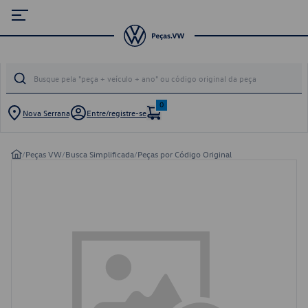
0
Nova Serrana
Entre/registre-se
/
Peças VW
/
Busca Simplificada
/
Peças por Código Original