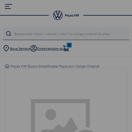
0
Nova Serrana
Entre/registre-se
/
Peças VW
/
Busca Simplificada
/
Peças por Código Original