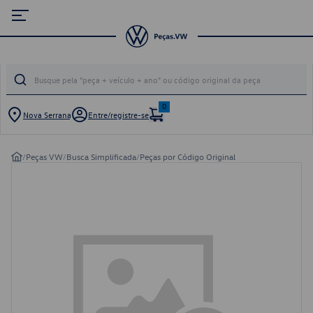
0
Nova Serrana
Entre/registre-se
/
Peças VW
/
Busca Simplificada
/
Peças por Código Original