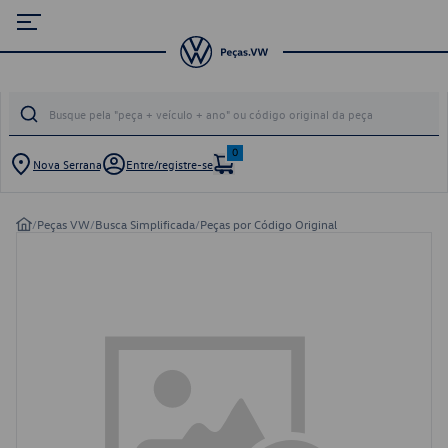
0
Nova Serrana
Entre/registre-se
/
Peças VW
/
Busca Simplificada
/
Peças por Código Original