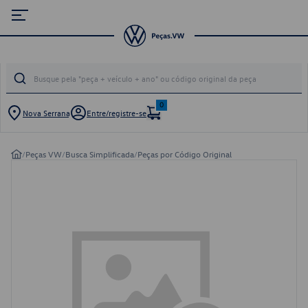
0
Nova Serrana
Entre/registre-se
/
Peças VW
/
Busca Simplificada
/
Peças por Código Original