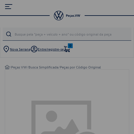
0
Nova Serrana
Entre/registre-se
/
Peças VW
/
Busca Simplificada
/
Peças por Código Original