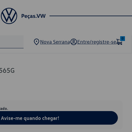
0
Nova Serrana
Entre/registre-se
7565G
tado.
Avise-me quando chegar!