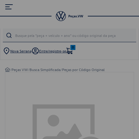
0
Nova Serrana
Entre/registre-se
/
Peças VW
/
Busca Simplificada
/
Peças por Código Original