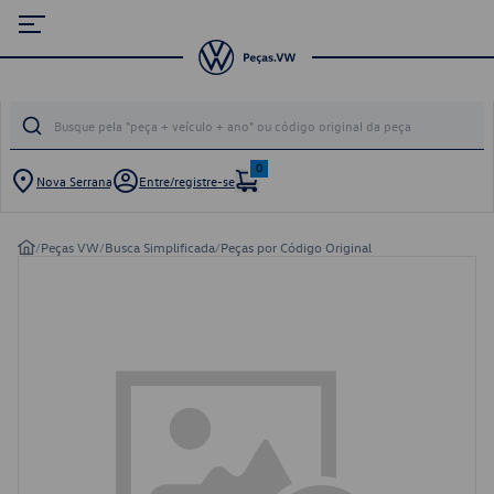
0
Nova Serrana
Entre/registre-se
/
Peças VW
/
Busca Simplificada
/
Peças por Código Original