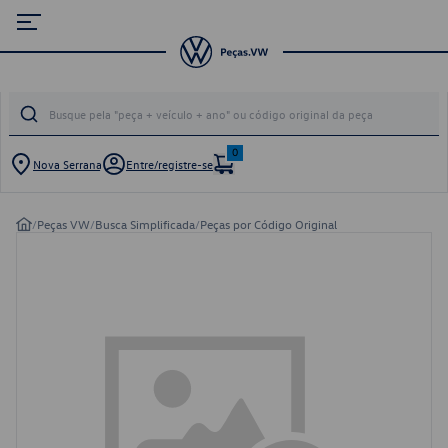
0
Nova Serrana
Entre/registre-se
/
Peças VW
/
Busca Simplificada
/
Peças por Código Original