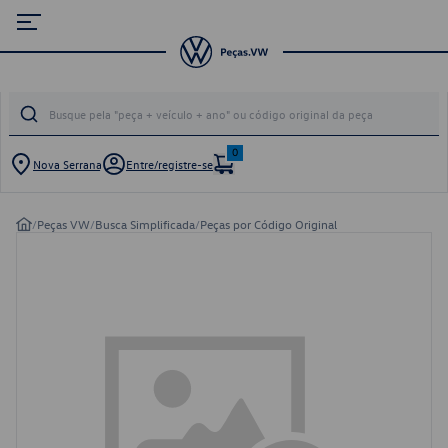
0
Nova Serrana
Entre/registre-se
/
Peças VW
/
Busca Simplificada
/
Peças por Código Original