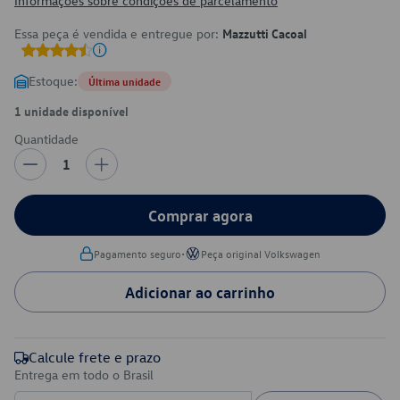
Informações sobre condições de parcelamento
Essa peça é vendida e entregue por:
Mazzutti Cacoal
Estoque:
Última unidade
1 unidade disponível
Quantidade
1
Comprar agora
•
Pagamento seguro
Peça original Volkswagen
Adicionar ao carrinho
Calcule frete e prazo
Entrega em todo o Brasil