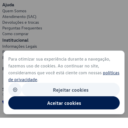
Ajuda
Quem Somos
Atendimento (SAC)
Devoluções e trocas
Perguntas Frequentes
Como comprar
Institucional
Informações Legais
Política de Privacidade
Política de Cookies
Para otimizar sua experiência durante a navegação,
fazemos uso de cookies. Ao continuar no site,
Formas de Pagamento
consideramos que você está ciente com nossas
políticas
de privacidade
.
Segurança
Rejeitar cookies
Aceitar cookies