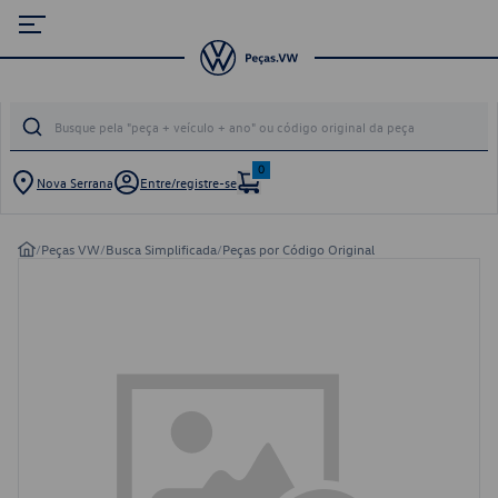
0
Nova Serrana
Entre/registre-se
/
Peças VW
/
Busca Simplificada
/
Peças por Código Original