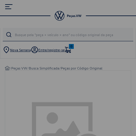
0
Nova Serrana
Entre/registre-se
/
Peças VW
/
Busca Simplificada
/
Peças por Código Original