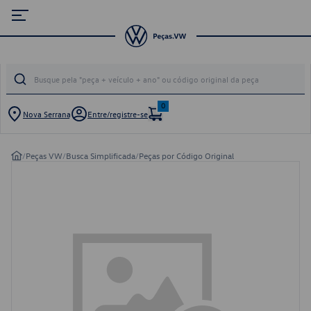
0
Nova Serrana
Entre/registre-se
/
Peças VW
/
Busca Simplificada
/
Peças por Código Original