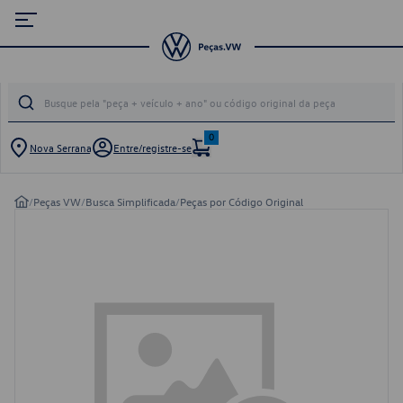
0
Nova Serrana
Entre/registre-se
/
Peças VW
/
Busca Simplificada
/
Peças por Código Original