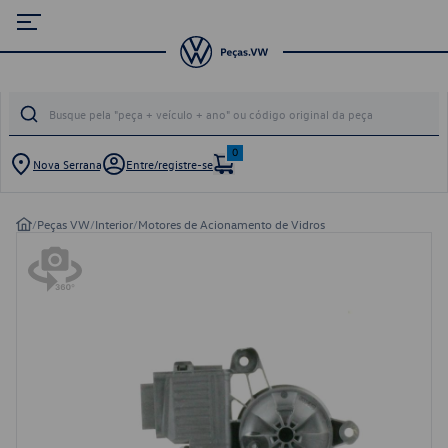
0
Nova Serrana
Entre/registre-se
/
Peças VW
/
Interior
/
Motores de Acionamento de Vidros