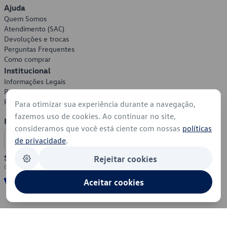
Ajuda
Quem Somos
Atendimento (SAC)
Devoluções e trocas
Perguntas Frequentes
Como comprar
Institucional
Informações Legais
Política de Privacidade
Política de Cookies
Para otimizar sua experiência durante a navegação,
fazemos uso de cookies. Ao continuar no site,
Formas de Pagamento
consideramos que você está ciente com nossas
políticas
de privacidade
.
Segurança
Rejeitar cookies
Aceitar cookies