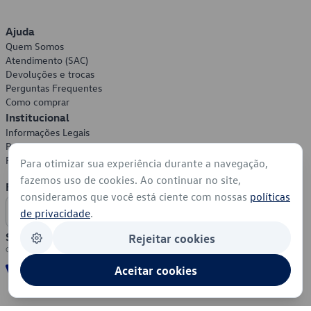
Ajuda
Quem Somos
Atendimento (SAC)
Devoluções e trocas
Perguntas Frequentes
Como comprar
Institucional
Informações Legais
Política de Privacidade
Política de Cookies
Para otimizar sua experiência durante a navegação,
fazemos uso de cookies. Ao continuar no site,
Formas de Pagamento
consideramos que você está ciente com nossas
políticas
de privacidade
.
Segurança
Rejeitar cookies
Aceitar cookies