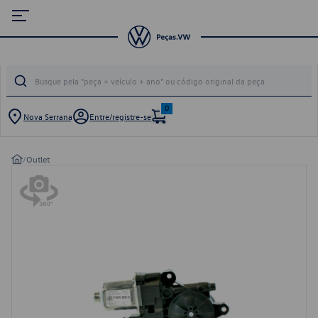
0
Nova Serrana
Entre/registre-se
/
Outlet