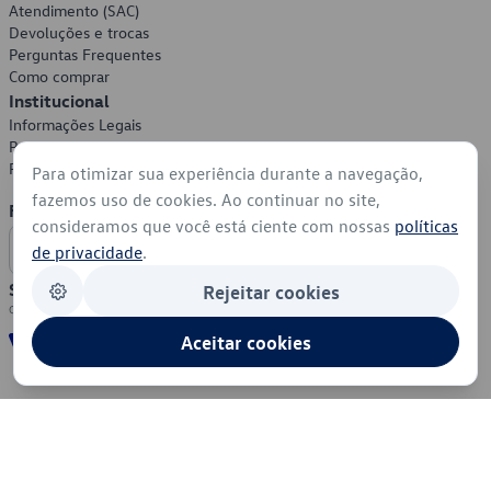
Atendimento (SAC)
Devoluções e trocas
Perguntas Frequentes
Como comprar
Institucional
Informações Legais
Política de Privacidade
Política de Cookies
Para otimizar sua experiência durante a navegação,
fazemos uso de cookies. Ao continuar no site,
Formas de Pagamento
consideramos que você está ciente com nossas
políticas
de privacidade
.
Segurança
Rejeitar cookies
Aceitar cookies
© 2026 - Volkswagen do Brasil - Todos os direitos reservados