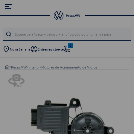
0
Nova Serrana
Entre/registre-se
/
Peças VW
/
Interior
/
Motores de Acionamento de Vidros