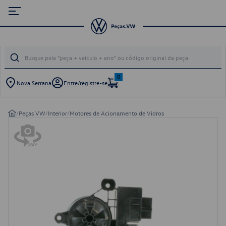
0
Nova Serrana
Entre/registre-se
/
Peças VW
/
Interior
/
Motores de Acionamento de Vidros