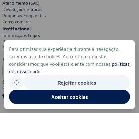
Atendimento (SAC)
Devoluções e trocas
Perguntas Frequentes
Como comprar
Institucional
Informações Legais
Política de Privacidade
Política de Cookies
Para otimizar sua experiência durante a navegação,
fazemos uso de cookies. Ao continuar no site,
Formas de Pagamento
consideramos que você está ciente com nossas
políticas
de privacidade
.
Segurança
Rejeitar cookies
Aceitar cookies
© 2026 - Volkswagen do Brasil - Todos os direitos reservados