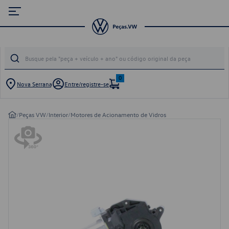
0
Nova Serrana
Entre/registre-se
/
Peças VW
/
Interior
/
Motores de Acionamento de Vidros