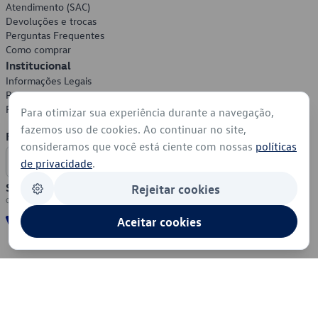
Atendimento (SAC)
Devoluções e trocas
Perguntas Frequentes
Como comprar
Institucional
Informações Legais
Política de Privacidade
Política de Cookies
Para otimizar sua experiência durante a navegação,
fazemos uso de cookies. Ao continuar no site,
Formas de Pagamento
consideramos que você está ciente com nossas
políticas
de privacidade
.
Segurança
Rejeitar cookies
Aceitar cookies
© 2026 - Volkswagen do Brasil - Todos os direitos reservados