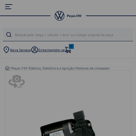
0
Nova Serrana
Entre/registre-se
/
Peças VW
/
Elétrica, Eletrônica e Ignição
/
Motores de Limpador