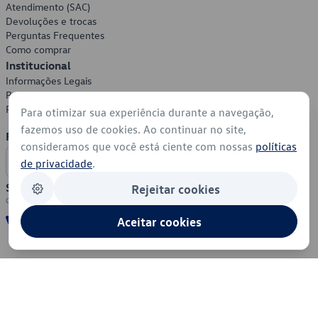
Atendimento (SAC)
Devoluções e trocas
Perguntas Frequentes
Como comprar
Institucional
Informações Legais
Política de Privacidade
Política de Cookies
Para otimizar sua experiência durante a navegação,
fazemos uso de cookies. Ao continuar no site,
Formas de Pagamento
consideramos que você está ciente com nossas
políticas
de privacidade
.
Segurança
Rejeitar cookies
Aceitar cookies
© 2026 - Volkswagen do Brasil - Todos os direitos reservados