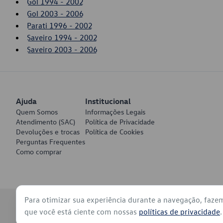
Gol 1994 - 2002
Gol 2003 - 2006
Parati 1996 - 2002
Saveiro 1994 - 2002
Saveiro 2003 - 2006
Ajuda
Institucional
Quem Somos
Informações Legais
Atendimento (SAC)
Política de Privacidade
Devoluções e trocas
Política de Cookies
Perguntas Frequentes
Como comprar
Para otimizar sua experiência durante a navegação, faze
© 2026 - Volkswagen do Brasil - Todos os direitos reservados
que você está ciente com nossas
políticas de privacidade
.