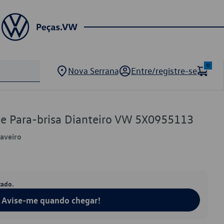
0
Nova Serrana
Entre/registre-se
e Para-brisa Dianteiro VW 5X0955113
Saveiro
tado.
Avise-me quando chegar!