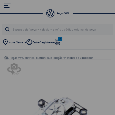
0
Nova Serrana
Entre/registre-se
/
Peças VW
/
Elétrica, Eletrônica e Ignição
/
Motores de Limpador