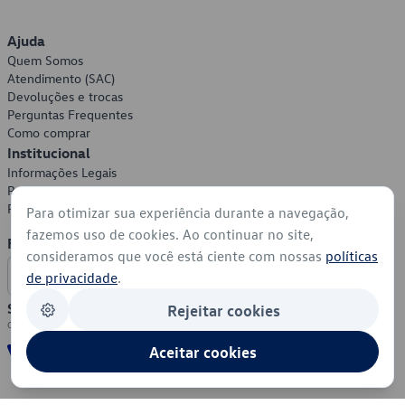
Ajuda
Quem Somos
Atendimento (SAC)
Devoluções e trocas
Perguntas Frequentes
Como comprar
Institucional
Informações Legais
Política de Privacidade
Política de Cookies
Para otimizar sua experiência durante a navegação,
fazemos uso de cookies. Ao continuar no site,
Formas de Pagamento
consideramos que você está ciente com nossas
políticas
de privacidade
.
Segurança
Rejeitar cookies
Aceitar cookies