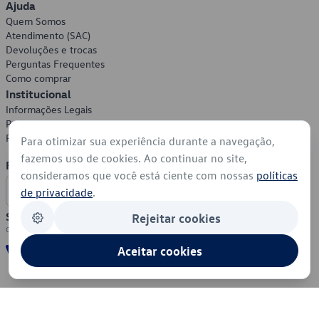
Ajuda
Quem Somos
Atendimento (SAC)
Devoluções e trocas
Perguntas Frequentes
Como comprar
Institucional
Informações Legais
Política de Privacidade
Política de Cookies
Para otimizar sua experiência durante a navegação,
fazemos uso de cookies. Ao continuar no site,
Formas de Pagamento
consideramos que você está ciente com nossas
políticas
de privacidade
.
Segurança
Rejeitar cookies
Aceitar cookies