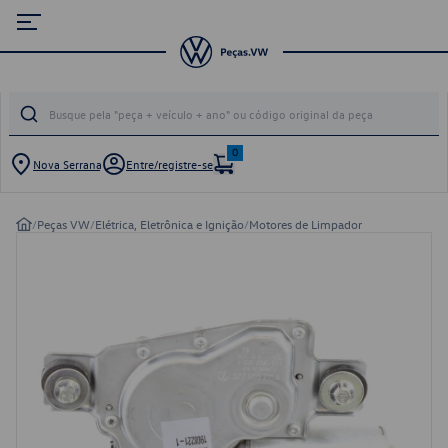
0
Nova Serrana
Entre/registre-se
/
Peças VW
/
Elétrica, Eletrônica e Ignição
/
Motores de Limpador