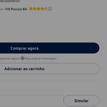
 parcelamento
por:
VW Recreio BH
Comprar agora
•
gamento seguro
Peça original Volkswagen
Adicionar ao carrinho
Simular