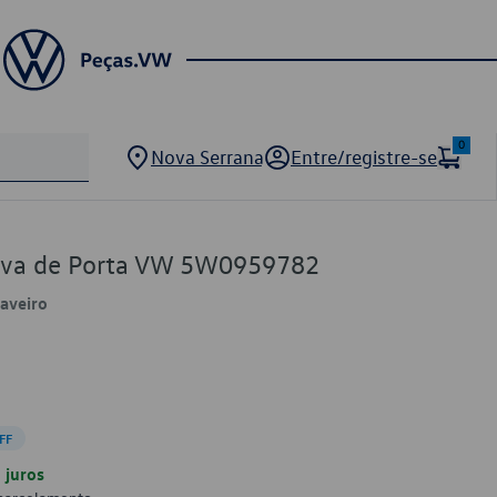
0
Nova Serrana
Entre/registre-se
rava de Porta VW 5W0959782
Saveiro
FF
juros