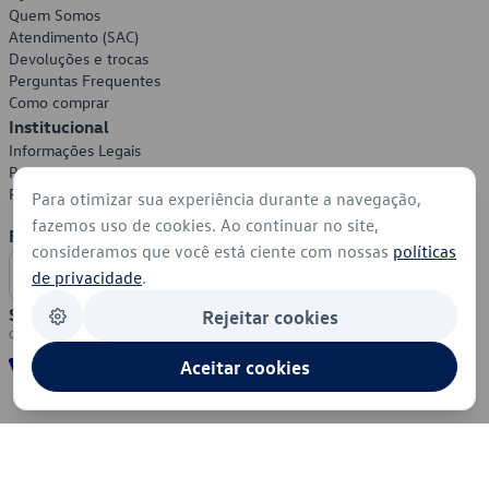
Quem Somos
Atendimento (SAC)
Devoluções e trocas
Perguntas Frequentes
Como comprar
Institucional
Informações Legais
Política de Privacidade
Política de Cookies
Para otimizar sua experiência durante a navegação,
fazemos uso de cookies. Ao continuar no site,
Formas de Pagamento
consideramos que você está ciente com nossas
políticas
de privacidade
.
Segurança
Rejeitar cookies
Aceitar cookies
© 2026 - Volkswagen do Brasil - Todos os direitos reservados