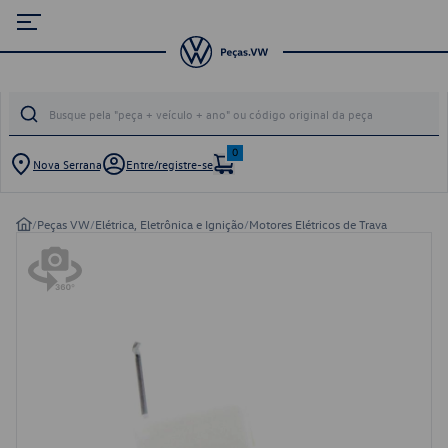
0
Nova Serrana
Entre/registre-se
/
Peças VW
/
Elétrica, Eletrônica e Ignição
/
Motores Elétricos de Trava