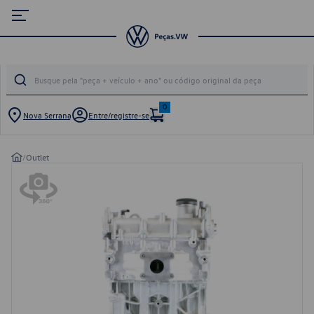
0
Nova Serrana
Entre/registre-se
/
Outlet