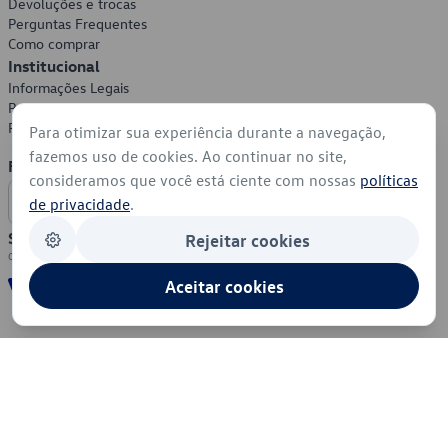
Devoluções e trocas
Perguntas Frequentes
Como comprar
Institucional
Informações Legais
Política de Privacidade
Política de Cookies
Para otimizar sua experiência durante a navegação,
fazemos uso de cookies. Ao continuar no site,
Formas de Pagamento
consideramos que você está ciente com nossas
políticas
de privacidade
.
Segurança
Rejeitar cookies
Aceitar cookies
© 2026 - Volkswagen do Brasil - Todos os direitos reservados