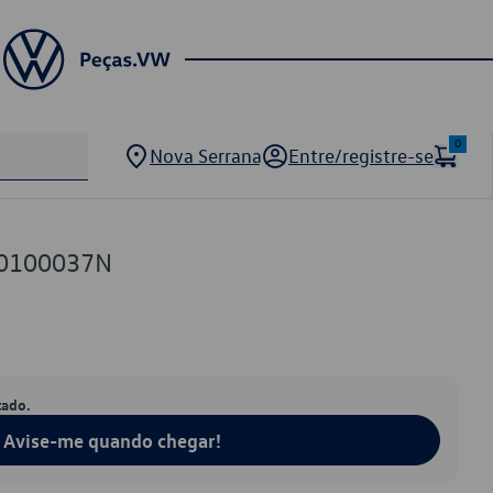
0
Nova Serrana
Entre/registre-se
30100037N
tado.
Avise-me quando chegar!