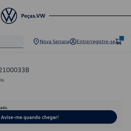
0
Nova Serrana
Entre/registre-se
32100033B
olo
tado.
Avise-me quando chegar!