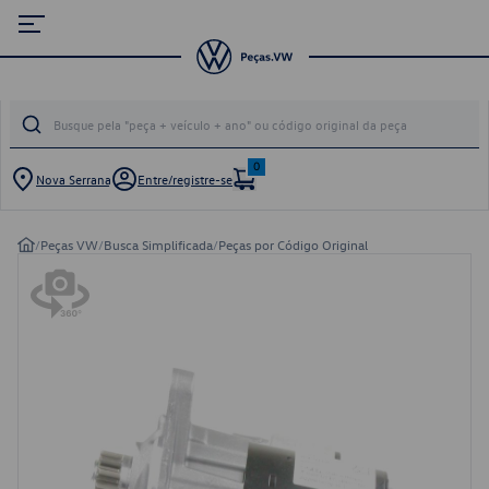
0
Nova Serrana
Entre/registre-se
/
Peças VW
/
Busca Simplificada
/
Peças por Código Original