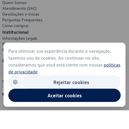
Quem Somos
Atendimento (SAC)
Devoluções e trocas
Perguntas Frequentes
Como comprar
Institucional
Informações Legais
Política de Privacidade
Política de Cookies
Para otimizar sua experiência durante a navegação,
fazemos uso de cookies. Ao continuar no site,
Formas de Pagamento
consideramos que você está ciente com nossas
políticas
de privacidade
.
Segurança
Rejeitar cookies
Aceitar cookies
© 2026 - Volkswagen do Brasil - Todos os direitos reservados