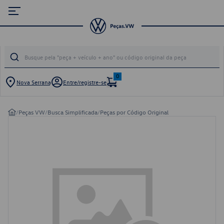
0
Nova Serrana
Entre/registre-se
/
Peças VW
/
Busca Simplificada
/
Peças por Código Original