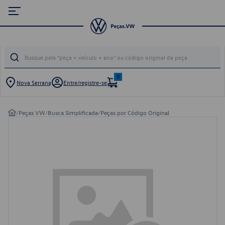
0
Nova Serrana
Entre/registre-se
/
Peças VW
/
Busca Simplificada
/
Peças por Código Original