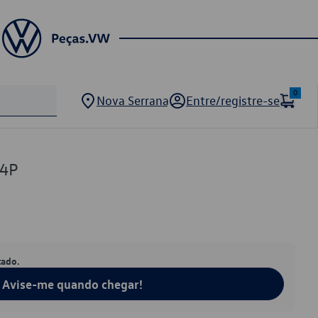
0
Nova Serrana
Entre/registre-se
24P
tado.
Avise-me quando chegar!