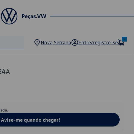
0
Nova Serrana
Entre/registre-se
24A
tado.
Avise-me quando chegar!